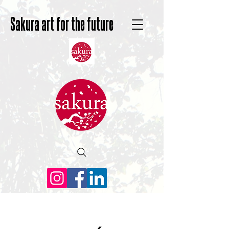
Sakura art for the future