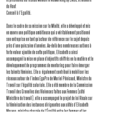
du Haut
Conseil à l’Egalité.
Dans le cadre de sa mission sur la Mixité, elle a développé et mis
en œuvre une politique ambitieuse qui a véritablement positionné
son entreprise en tant qu’acteur de référence sur le sujet depuis
près d’une quinzaine d’années. Au-delà des nombreuses actions à
forte valeur ajoutée de cette politique, Elisabeth a ainsi
accompagné la mise en place d’objectifs chiffrés en la matière et le
développement de programmes de mentoring pour faire émerger
les talents féminins. Elle a également contribué à mobiliser les
réseaux autour de l’index EgaPro de Muriel Pénicaud, Ministre du
Travail sur l’égalité salariale. Elle a été membre de la Commission
Travail des Grenelles des Violences faites aux Femmes (côté
Ministère du travail), elle a accompagné le projet de loi Rixain sur
la féminisation des instances dirigeantes aux côtés d’Elisabeth
Moreno, ministre chargée de l'Égalité entre les femmes et les
hommes, de la Diversité et de l'Égalité des chances. Elisabeth
Richard a récemment été l’un des 12 signataires du Manifeste des
Acteurs Economiques en France contre les violences.
En juin 2022, Elisabeth Richard a été nommée personnalité