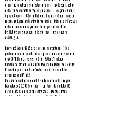
organisation patronale du secteur des matériaux de construction
en tant qu’économiste en région, puis secrétaire régional Rhone-
Alpes et Secrétaire Général National. Il a participé aux travaux de
recherche d’Aprocem (centre de recherche d’Unicem) sur l’analyse
du fonctionnement des groupes, des organisations et des
institutions avec le concours de chercheur-consultants en
socianalyse.
Il revient à Lyon en 1985 au sein d’une importante société de
gestion immobilière où il réalise la première fusion en France de
deux SCPI. Il participe ensuite à la création d’Habitat et
Humanisme, structure qui agit en faveur du logement social et de
l’insertion pour répondre à l’exclusion et à l’isolement des
personnes en difficulté.
Il est élu conseiller municipal d’Ecully, commune de la région
lyonnaise de 20.000 habitants ; il représente la municipalité
notamment au sein du CA du Centre social, des restaurants
scolaires et du suivi de la création de l’institut Paul Bocuse.
En 1992 il prend la direction générale de Promofaf-Unifaf, 0PCA
(Organisme Paritaire Collecteur Agréé pour la gestion des fonds