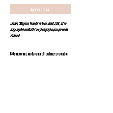
Ajouter au panier
L’oeuvre, “Allégresse, Salvador de Bahia, Brésil, 2013”, est un
tirage signé et numéroté d’une photographie prise par Muriel
Pénicaud.
Cette oeuvre sera vendue au profit du fonds de dotation
Sakura,
qui soutient les artistes émergents engagés sur
les enjeux sociaux, et sera en vente à partir du 1er mars
2024.
Descriptions
Tirages originaux signés et
Procédés d'impressions
numérotés d’une photographie prise